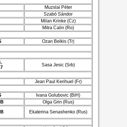
Muzslai Péter
Szabó Sándor
Milan Krinke (Cz)
Mitra Calin (Ro)
S
Ozan Belkis (Tr)
,
Sasa Jesic (Srb)
17
Jean Paul Kerihuel (Fr)
S
Ivana Golubovic (BiH)
IB
Olga Grin (Rus)
IB
Ekaterina Senashenko (Rus)