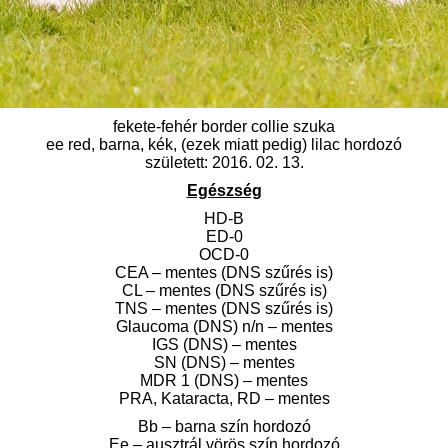
fekete-fehér border collie szuka
ee red, barna, kék, (ezek miatt pedig) lilac hordozó
született: 2016. 02. 13.
Egészség
HD-B
ED-0
OCD-0
CEA – mentes (DNS szűrés is)
CL – mentes (DNS szűrés is)
TNS – mentes (DNS szűrés is)
Glaucoma (DNS) n/n – mentes
IGS (DNS) – mentes
SN (DNS) – mentes
MDR 1 (DNS) – mentes
PRA, Kataracta, RD – mentes
Bb – barna szín hordozó
Ee – ausztrál vörös szín hordozó