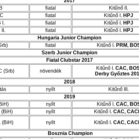
2017
B
fiatal
Kitűnő II.
AC
fiatal
Kitűnő I.
HPJ
I.
fiatal
Kitűnő I.
HPJ
II.
fiatal
Kitűnő I.
HPJ
Hungaria Junior Champion
Srb)
fiatal
Kitűnő I.
PRM, BO
Szerb Junior Champion
Fiatal Clubstar 2017
Kitűnő I.
CAC, BOS
 (Srb)
növendék
Derby Győztes 20
2018
tás
nyílt
Kitűnő III.
2019
BiH)
nyílt
Kitűnő I.
CAC, BO
 (BiH)
nyílt
Kitűnő I.
CAC, CAC
 (BiH)
nyílt
Kitűnő I.
CAC, CAC
Bosznia Champion