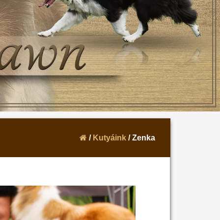
/
Kutyáink
/ Zenka