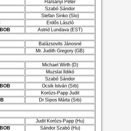
Harsányi Péter
Szabó Sándor
Stefan Sinko (Slo)
C
Erdős László
 BOB
Astrid Lundava (EST)
Balázsovits Jánosné
Mr. Judith Gregory (GB)
Michael Wirth (D)
Muzslai Ildikó
Szabó Sándor
 BOB
Ocsik István (Srb)
Korózs-Papp Judit
IB
Dr Sipos Márta (Srb)
Judit Korózs-Papp (Hu)
 BOB
Sándor Szabó (Hu)