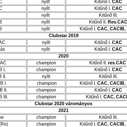
AC
nyílt
Kitűnő I.
CAC
AC
nyílt
Kitűnő I.
CAC
nyílt
Kitűnő III.
IB
nyílt
Kitűnő II.
Res.CA
IB
nyílt
Kitűnő I.
CAC, CACIB,
Clubstar 2019
CAC
nyílt
Kitűnő I.
CAC
tás
nyílt
Kitűnő I.
CAC
2020
CAC
champion
Kitűnő II.
res.CAC
 I.
champion
Kitűnő I.
CAC
II.
nyílt
Kitűnő III.
 I.
champion
Kitűnő I.
CAC, CACIB,
 II.
champion
Kitűnő I.
CAC
III.
champion
Kitűnő I.
CAC, CAC
Clubstar 2020 várományos
2021
ow
champion
Kitűnő III.
(Ro)
champion
Kitűnő I.
CAC, CACIB,