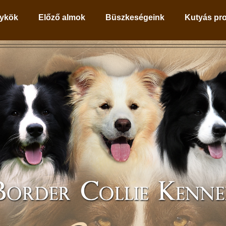
ykök
Előző almok
Büszkeségeink
Kutyás pr