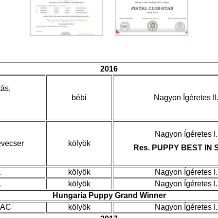
2016
ás,
bébi
Nagyon Ígéretes II
Nagyon Ígéretes I.
vecser
kölyök
Res. PUPPY BEST IN
.
kölyök
Nagyon Ígéretes I.
.
kölyök
Nagyon Ígéretes I.
Hungaria Puppy Grand Winner
CAC
kölyök
Nagyon Ígéretes I.