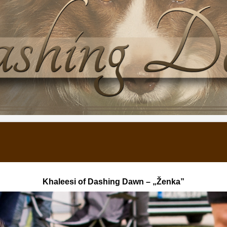
Khaleesi of Dashing Dawn – „Ženka”