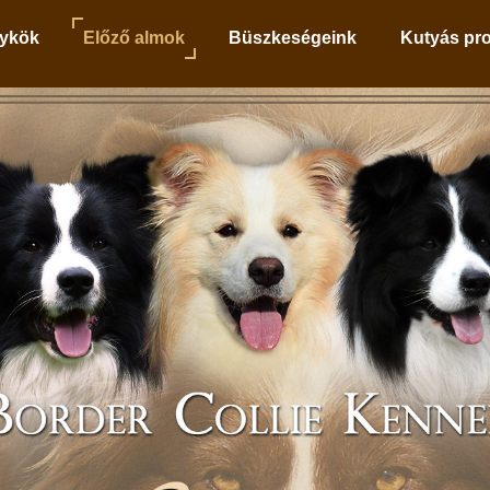
ykök
Előző almok
Büszkeségeink
Kutyás pr