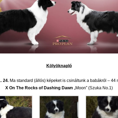
Kölyöknapló
. 24.
Ma standard (állós) képeket is csináltunk a babákról – 44
X On The Rocks of Dashing Dawn
„Moon” (Szuka No.1)