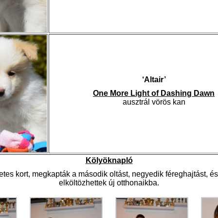
‘Altair’
One More Light of Dashing Dawn
ausztrál vörös kan
Kölyöknapló
hetes kort, megkapták a második oltást, negyedik féreghajtást, é
elköltözhettek új otthonaikba.