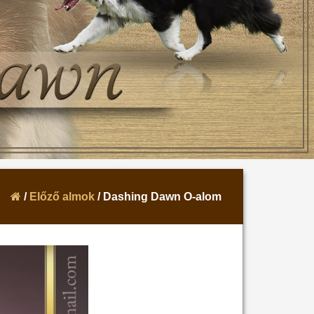
/
Előző almok
/ Dashing Dawn O-alom