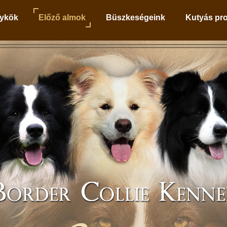
ykök
Előző almok
Büszkeségeink
Kutyás pr