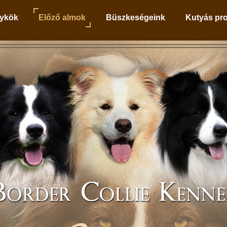
ykök
Előző almok
Büszkeségeink
Kutyás pr