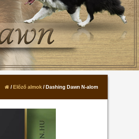
/
Előző almok
/ Dashing Dawn N-alom