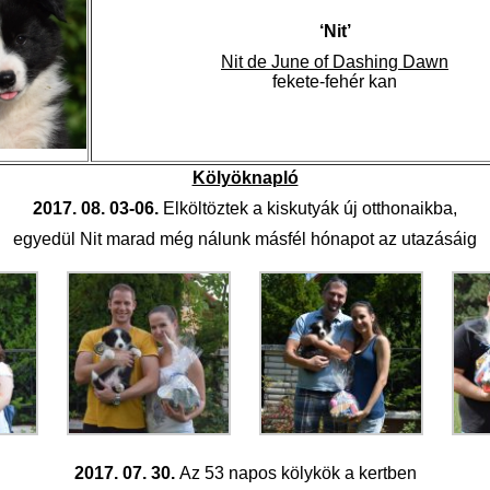
‘Nit’
Nit de June of Dashing Dawn
fekete-fehér kan
Kölyöknapló
2017. 08. 03-06.
Elköltöztek a kiskutyák új otthonaikba,
egyedül Nit marad még nálunk másfél hónapot az utazásáig
2017. 07. 30.
Az 53 napos kölykök a kertben