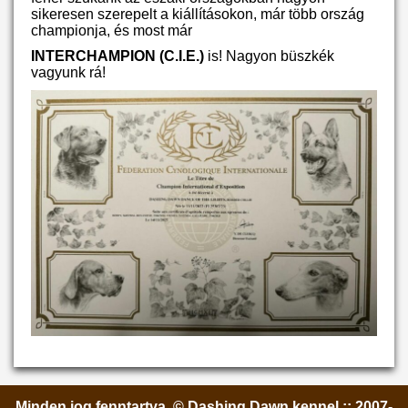
sikeresen szerepelt a kiállításokon, már több ország
championja, és most már
INTERCHAMPION (C.I.E.)
is! Nagyon büszkék
vagyunk rá!
Minden jog fenntartva. © Dashing Dawn kennel :: 2007-