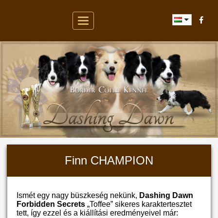
Toggle
navigation
Finn CHAMPION
Ismét egy nagy büszkeség nekünk,
Dashing Dawn
Forbidden Secrets
„Toffee” sikeres karaktertesztet
tett, így ezzel és a kiállítási eredményeivel már: