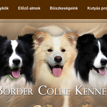
ykök
Előző almok
Büszkeségeink
Kutyás pr