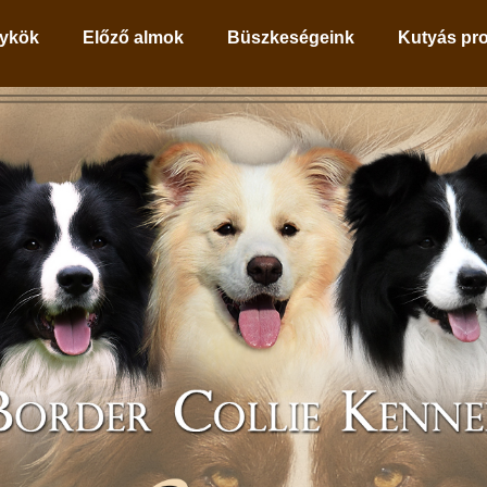
ykök
Előző almok
Büszkeségeink
Kutyás pr