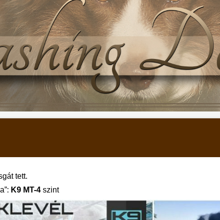
gát tett.
a”:
K9 MT-4
szint