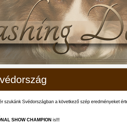
Svédország
ér szukánk Svédországban a következő szép eredményeket érte 
a
ONAL SHOW CHAMPION
is!!!