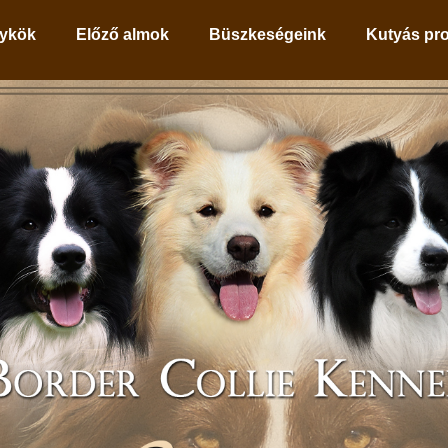
ykök
Előző almok
Büszkeségeink
Kutyás pr