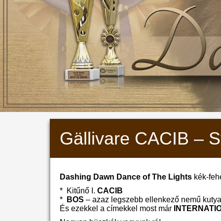
Gällivare CACIB – 
Dashing Dawn Dance of The Lights
kék-feh
* Kitűnő I.
CACIB
*
BOS
– azaz legszebb ellenkező nemű kuty
És ezekkel a címekkel most már
INTERNATI