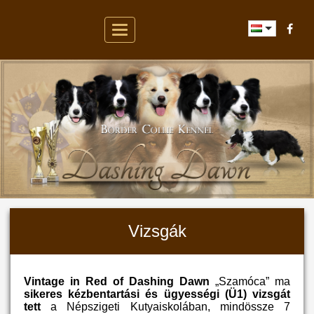
Toggle
navigation
Vizsgák
Vintage in Red of Dashing Dawn
„Szamóca” ma
sikeres kézbentartási és ügyességi (Ü1) vizsgát
tett
a Népszigeti Kutyaiskolában, mindössze 7