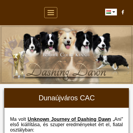
Toggle
navigation
Dunaújváros CAC
Ma volt
Unknown Journey of Dashing Dawn
„Ani”
első kiállítása, és szuper eredményeket ért el, fiatal
osztályban: