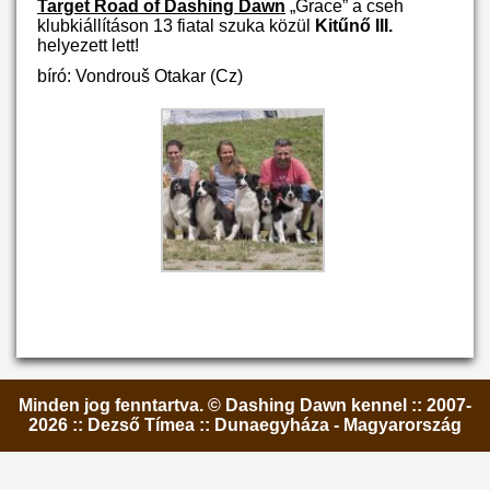
Target Road of Dashing Dawn
„Grace” a cseh
klubkiállításon 13 fiatal szuka közül
Kitűnő III.
helyezett lett!
bíró: Vondrouš Otakar (Cz)
Minden jog fenntartva. © Dashing Dawn kennel :: 2007-
2026 :: Dezső Tímea :: Dunaegyháza - Magyarország